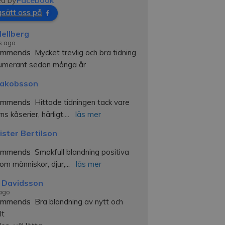
d by
Facebook
sätt oss på
ellberg
s ago
ommends
Mycket trevlig och bra tidning 
numerant sedan många år
Jakobsson
ommends
Hittade tidningen tack vare 
ns kåserier, härligt,
... 
läs mer
ister Bertilson
ommends
Smakfull blandning positiva 
 om människor, djur,
... 
läs mer
 Davidsson
 ago
ommends
Bra blandning av nytt och 
lt