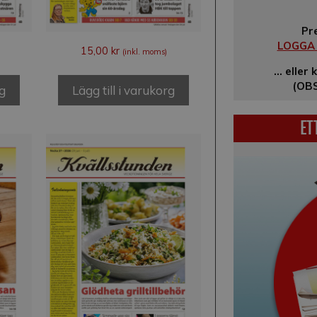
Pr
LOGGA I
15,00
kr
(inkl. moms)
… eller 
(OBS
rg
Lägg till i varukorg
ET