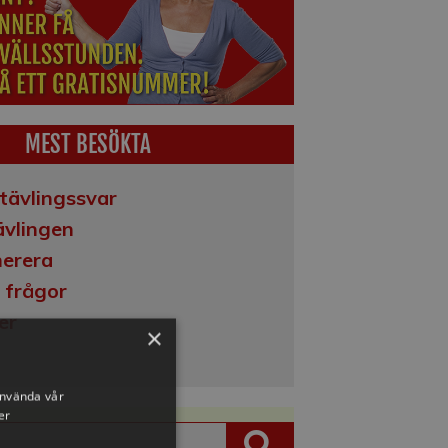
MEST BESÖKTA
tävlingssvar
vlingen
erera
 frågor
er
×
använda vår
er