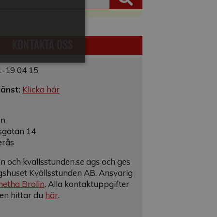
KONTAKTA OSS
1-19 04 15
jänst:
Klicka här
en
sgatan 14
erås
n och kvallsstunden.se ägs och ges
gshuset Kvällsstunden AB. Ansvarig
etha Brolin
. Alla kontaktuppgifter
nen hittar du
här
.