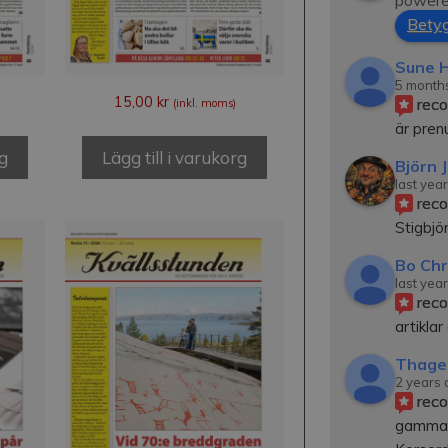
powere
Betyg
Sune H
5 month
15,00
kr
rec
(inkl. moms)
är pre
rg
Lägg till i varukorg
Björn 
last year
rec
Stigbjör
Bo Chr
last year
rec
artiklar
Thage
2 years
rec
gamma