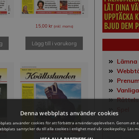
15,00
kr
(inkl. moms)
rg
Lägg till i varukorg
Lämna 
Webbtä
Prenum
Vanliga
Rättels
Spel
Denna webbplats använder cookies
plats använder cookies för att förbättra användarupplevelsen. Genom att 
ebbplats samtycker du till alla cookies i enlighet med vår cookiepolicy.
Läs m