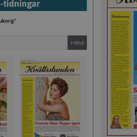
E-tidningar
rukorg”
Hitta!