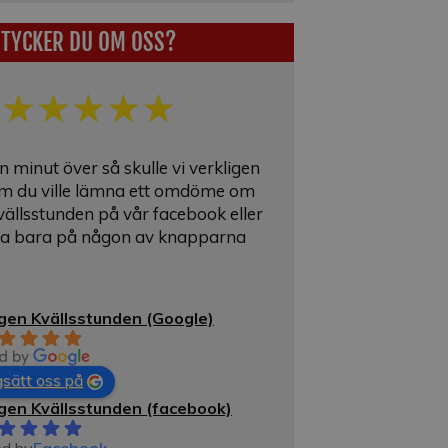
TYCKER DU OM OSS?
★
★
★
★
★
 minut över så skulle vi verkligen
m du ville lämna ett omdöme om
ällsstunden på vår facebook eller
cka bara på någon av knapparna
gen Kvällsstunden (Google)
sätt oss på
gen Kvällsstunden (facebook)