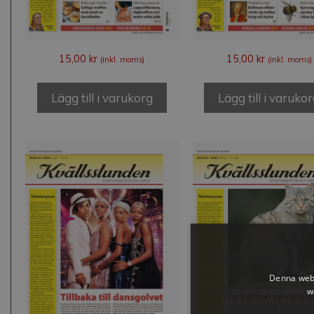
15,00
kr
15,00
kr
(inkl. moms)
(inkl. moms)
Lägg till i varukorg
Lägg till i varuko
Denna webb
w