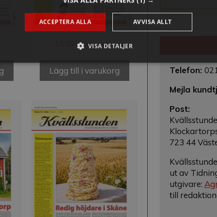
VISA ALLA PARTNERS
(1) →
ACCEPTERA ALLA
AVVISA ALLT
15,00
kr
(inkl. moms)
VISA DETALJER
Telefon:
02
rg
Lägg till i varukorg
Mejla kundt
Post:
Kvällsstund
Klockartorp
723 44 Väst
Kvällsstunde
ut av Tidnin
utgivare:
Agn
till redaktio