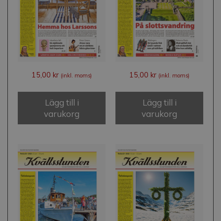
15,00
kr
15,00
kr
(inkl. moms)
(inkl. moms)
Lägg till i
Lägg till i
varukorg
varukorg