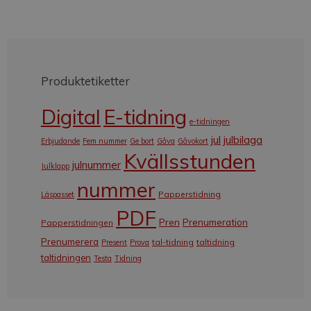
Produktetiketter
Digital
E-tidning
e-tidningen
jul
julbilaga
Erbjudande
Fem nummer
Ge bort
Gåva
Gåvokort
Kvällsstunden
julnummer
Julklapp
nummer
Papperstidning
Läspasset
PDF
Pren
Prenumeration
Papperstidningen
Prenumerera
tal-tidning
taltidning
Present
Prova
taltidningen
Testa
Tidning