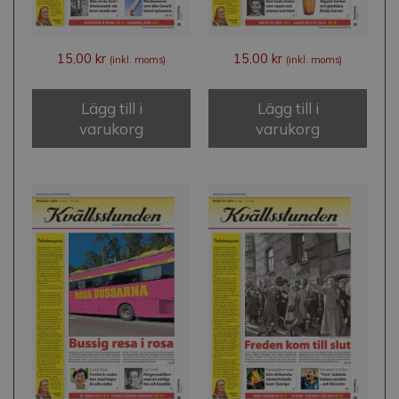
15,00
kr
15,00
kr
(inkl. moms)
(inkl. moms)
Lägg till i
Lägg till i
varukorg
varukorg