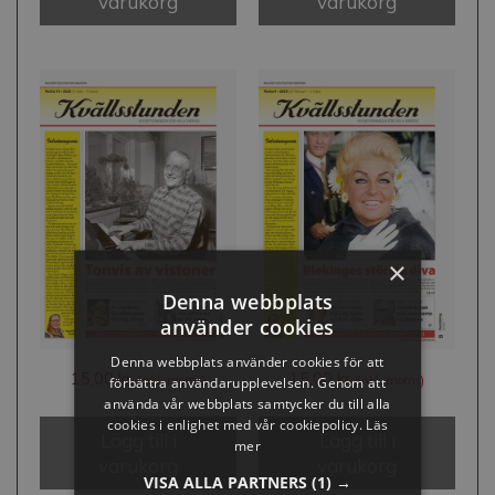
varukorg
varukorg
×
Denna webbplats
använder cookies
Denna webbplats använder cookies för att
15,00
kr
15,00
kr
(inkl. moms)
(inkl. moms)
förbättra användarupplevelsen. Genom att
använda vår webbplats samtycker du till alla
cookies i enlighet med vår cookiepolicy.
Läs
Lägg till i
Lägg till i
mer
varukorg
varukorg
VISA ALLA PARTNERS
(1) →