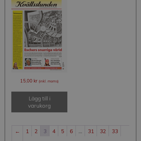
15,00
kr
(inkl. moms)
Lägg till i
varukorg
←
1
2
3
4
5
6
…
31
32
33