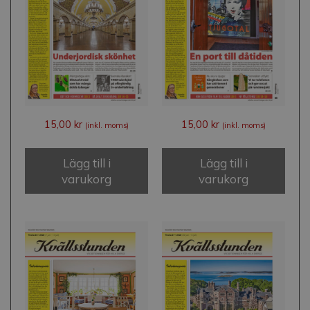
15,00
kr
15,00
kr
(inkl. moms)
(inkl. moms)
Lägg till i
Lägg till i
varukorg
varukorg