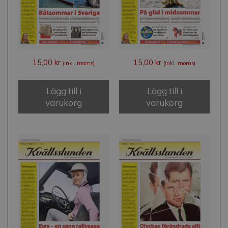
15,00
kr
15,00
kr
(inkl. moms)
(inkl. moms)
Lägg till i
Lägg till i
varukorg
varukorg