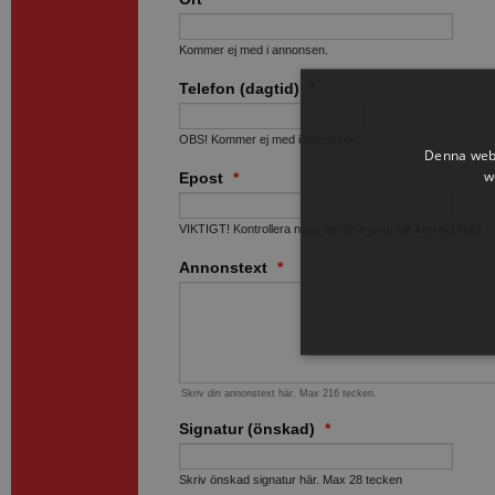
Denna webb
w