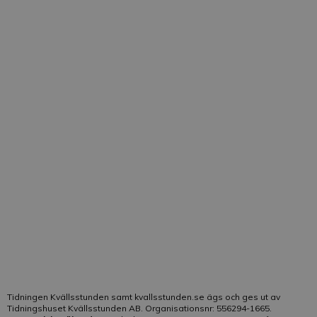
Frågor som rör prenumeration, utebliven tidning,
adressändring och dylikt besvaras i första hand av
kundtjänst. Vid kontakt med Kvällsstundens
kundtjänst, ange om möjligt kundnummer för
snabbare hantering av ditt ärende. De vanligaste
frågorna till kundtjänst besvaras
här
. Frågor som rör
tidningens innehåll besvaras av redaktionen.
Telefon:
021-19 04 15
E-post:
Klicka här
Vår kundtjänst är bemannad på telefon:
Helgfri måndag-fredag kl. 10-13
Tidningen Kvällsstunden samt kvallsstunden.se ägs och ges ut av
Tidningshuset Kvällsstunden AB. Organisationsnr: 556294-1665.