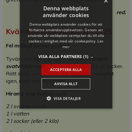
×
Denna webbplats
red.
använder cookies
Denna webbplats använder cookies för att
Kvällsstunden vecka 38, 2025
förbättra användarupplevelsen. Genom att
använda vår webbplats samtycker du till alla
cookies i enlighet med vår cookiepolicy.
Läs
Fel mängd socker i sylten!
mer
VISA ALLA PARTNERS
(1) →
Tyvärr har det blivit fel i receptet
Hirams
svatvinbärssylt
. I receptet angavs 2,5 dl socker.
ACCEPTERA ALLA
Rätt skall vara 2 kilo! Här kommer receptet
igen, med rätt mängder:
AVVISA ALLT
Hirams svartvinbärssylt
VISA DETALJER
2 l svarta vinbär
1 l vatten
2 l socker (eller 2 kilo)