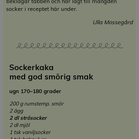
beklagar tabben och har lagt till mängden
socker i receptet här under.
Ulla Mossegård
Sockerkaka
med god smörig smak
ugn 170–180 grader
200 g rumstemp. smör
2 ägg
2 dl strösocker
2 dl mjöl
1 tsk vaniljsocker