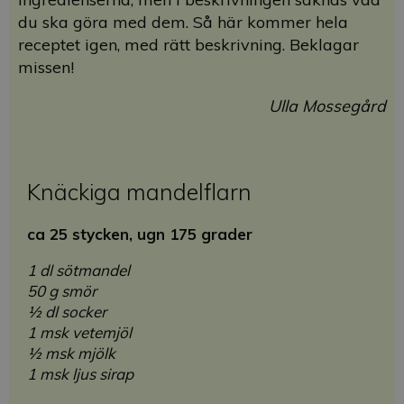
du ska göra med dem. Så här kommer hela
receptet igen, med rätt beskrivning. Beklagar
missen!
Ulla Mossegård
Knäckiga mandelflarn
ca 25 stycken,
ugn 175 grader
1 dl sötmandel
50 g smör
½ dl socker
1 msk vetemjöl
½ msk mjölk
1 msk ljus sirap