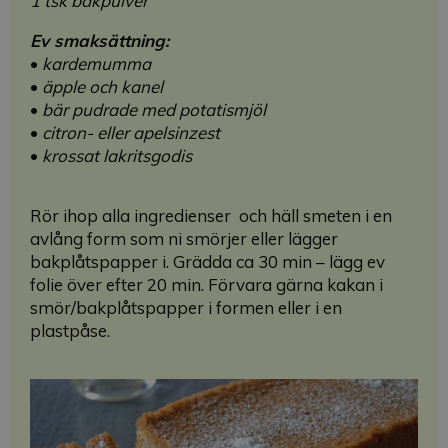
1 tsk bakpulver
Ev smaksättning:
•
kardemumma
•
äpple och kanel
•
bär pudrade med potatismjöl
•
citron- eller apelsinzest
•
krossat lakritsgodis
Rör ihop alla ingredienser och häll smeten i en
avlång form som ni smörjer eller lägger
bakplåtspapper i. Grädda ca 30 min – lägg ev
folie över efter 20 min. Förvara gärna kakan i
smör/bakplåtspapper i formen eller i en
plastpåse.