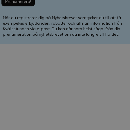
När du registrerar dig på Nyhetsbrevet samtycker du till att få
exempelvis erbjudanden, rabatter och allmän information från
Kvällsstunden via e-post. Du kan när som helst säga ifrån din
prenumeration på nyhetsbrevet om du inte längre vill ha det.
Kvällsstunden
Kvällsstunden är en svensk veckotidning som
grundades 1938. Den är privatägd, är politiskt och
religiöst obunden och har ingen anknytning till någon
intresseorganisation.
Kvällsstundens senast TS-kontrollerade upplaga :
30
700 ex
.