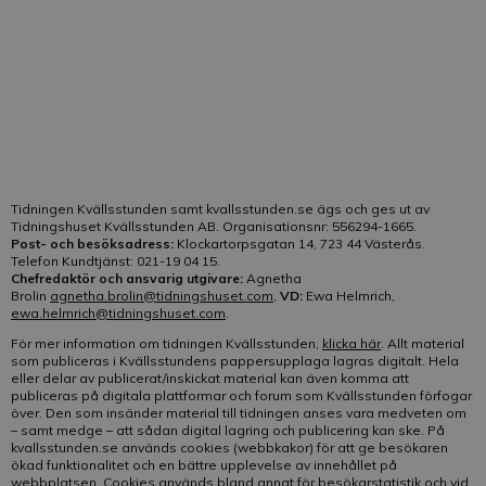
E-post:
Klicka här
Vår kundtjänst är bemannad på telefon:
Helgfri måndag-fredag kl. 10-13
Tidningen Kvällsstunden samt kvallsstunden.se ägs och ges ut av
Tidningshuset Kvällsstunden AB. Organisationsnr: 556294-1665.
Post- och besöksadress:
Klockartorpsgatan 14, 723 44 Västerås.
Telefon Kundtjänst: 021-19 04 15.
Chefredaktör och ansvarig utgivare:
Agnetha
Brolin
agnetha.brolin@tidningshuset.com
,
VD:
Ewa Helmrich,
ewa.helmrich@tidningshuset.com
.
För mer information om tidningen Kvällsstunden,
klicka här
. Allt material
som publiceras i Kvällsstundens pappersupplaga lagras digitalt. Hela
eller delar av publicerat/inskickat material kan även komma att
publiceras på digitala plattformar och forum som Kvällsstunden förfogar
över. Den som insänder material till tidningen anses vara medveten om
– samt medge – att sådan digital lagring och publicering kan ske. På
kvallsstunden.se används cookies (webbkakor) för att ge besökaren
ökad funktionalitet och en bättre upplevelse av innehållet på
webbplatsen. Cookies används bland annat för besökarstatistik och vid