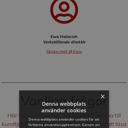
Ewa Helmrich
Verkställande direktör
Skicka mejl till Ewa
×
Vanliga frågor
Denna webbplats
använder cookies
Här har vi samlat de vanligaste frågorna till
Denna webbplats använder cookies för att
kundtjänst. Klicka på en fråga nedan för att läsa
förbättra användarupplevelsen. Genom att