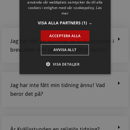
använda vår webbplats samtycker du till alla
svaret.
cookies i enlighet med vår cookiepolicy.
Läs
mer
VISA ALLA PARTNERS
(1) →
ACCEPTERA ALLA
Jag har fått ett nummer av Kvällsstunden i
brevlådan som jag inte beställt! Varför?
AVVISA ALLT
VISA DETALJER
Jag har inte fått min tidning ännu! Vad
beror det på?
Är Kvällsstunden en religiös tidning?