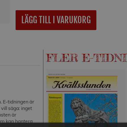
A
LÄGG TILL I VARUKORG
l
t
e
r
n
a
FLER E-TIDN
t
i
v
e
:
. E-tidningen är
ill säga: inget
nsten är
om kan hantera