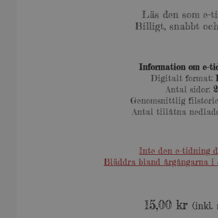
Läs den som e-ti
Billigt, snabbt och
Information om e-ti
Digitalt format:
Antal sidor:
2
Genomsnittlig filstorl
Antal tillåtna nedla
Inte den e-tidning d
Bläddra bland årgångarna i e
15,00
kr
(inkl.