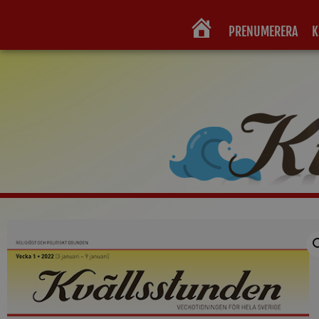
PRENUMERERA
K
HEM