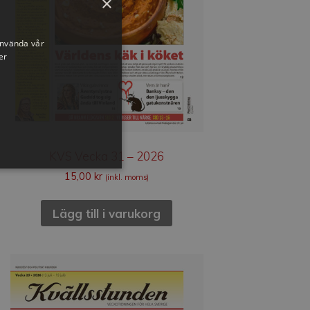
×
använda vår
er
KVS Vecka 31 – 2026
15,00
kr
(inkl. moms)
Lägg till i varukorg