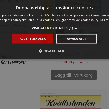
 en länk där du
Denna webbplats använder cookies
plats använder cookies för att förbättra användarupplevelsen. Genom att 
ebbplats samtycker du till alla cookies i enlighet med vår cookiepolicy.
Läs m
mindre skärmar,
VISA ALLA PARTNERS
(1) →
tta (surfplatta)
ACCEPTERA ALLA
AVVISA ALLT
VISA DETALJER
KVS Vecka 32 – 2026
ebbutik är
inns i villkoren
15,00
kr
(inkl. moms)
Lägg till i varukorg