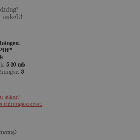
dning!
 enkelt!
dningen:
PDF*
8
ek:
5-10 mb
ddningar:
3
u söker?
-tidningsarkivet.
 moms)