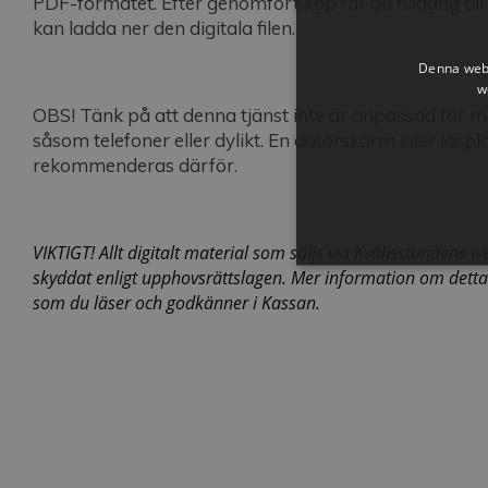
PDF-formatet. Efter genomfört köp får du tillgång till
kan ladda ner den digitala filen.
Denna webb
w
OBS! Tänk på att denna tjänst inte är anpassad för 
såsom telefoner eller dylikt. En datorskärm eller läspla
rekommenderas därför.
VIKTIGT! Allt digitalt material som säljs via Kvällsstundens w
skyddat enligt upphovsrättslagen. Mer information om detta f
som du läser och godkänner i Kassan.