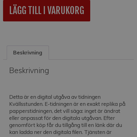
A
LÄGG TILL I VARUKORG
l
t
e
r
n
a
Beskrivning
t
i
v
Beskrivning
e
:
Detta är en digital utgåva av tidningen
Kvällsstunden. E-tidningen är en exakt replika på
papperstidningen, det vill säga: inget är ändrat
eller anpassat för den digitala utgåvan. Efter
genomfört köp får du tillgång till en länk där du
kan ladda ner den digitala filen. Tjänsten är