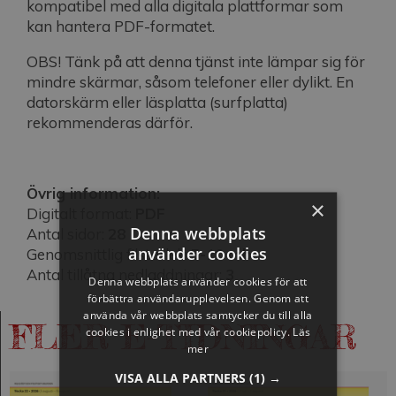
kompatibel med alla digitala plattformar som
kan hantera PDF-formatet.
OBS! Tänk på att denna tjänst inte lämpar sig för
mindre skärmar, såsom telefoner eller dylikt. En
datorskärm eller läsplatta (surfplatta)
rekommenderas därför.
Övrig information:
×
Digitalt format:
PDF
Denna webbplats
Antal sidor:
28
använder cookies
Genomsnittlig filstorlek:
5-10 mb
Antal tillåtna nedladdningar:
3
Denna webbplats använder cookies för att
förbättra användarupplevelsen. Genom att
använda vår webbplats samtycker du till alla
FLER E-TIDNINGAR
cookies i enlighet med vår cookiepolicy.
Läs
mer
VISA ALLA PARTNERS
(1) →