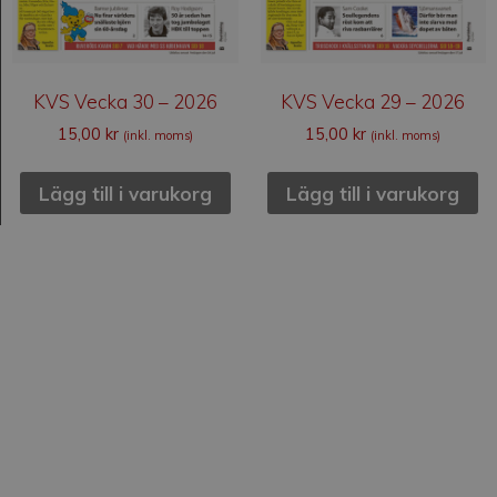
KVS Vecka 30 – 2026
KVS Vecka 29 – 2026
15,00
kr
15,00
kr
(inkl. moms)
(inkl. moms)
Lägg till i varukorg
Lägg till i varukorg
Kvällsstunden
Kvällsstunden är en svensk veckotidning som
grundades 1938. Den är privatägd, är politiskt och
religiöst obunden och har ingen anknytning till någon
intresseorganisation.
Kvällsstundens senast TS-kontrollerade upplaga :
30