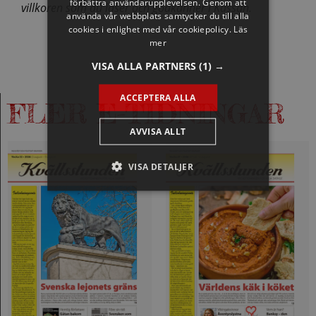
förbättra användarupplevelsen. Genom att
villkoren som du läser och godkänner i Kassan.
använda vår webbplats samtycker du till alla
cookies i enlighet med vår cookiepolicy.
Läs
mer
VISA ALLA PARTNERS
(1) →
ACCEPTERA ALLA
FLER E-TIDNINGAR
AVVISA ALLT
VISA DETALJER