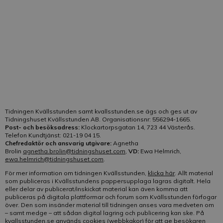
Telefon:
021-19 04 15
E-post:
Klicka här
Vår kundtjänst är bemannad på telefon:
Helgfri måndag-fredag kl. 10-13
Tidningen Kvällsstunden samt kvallsstunden.se ägs och ges ut av
Tidningshuset Kvällsstunden AB. Organisationsnr: 556294-1665.
Post- och besöksadress:
Klockartorpsgatan 14, 723 44 Västerås.
Telefon Kundtjänst: 021-19 04 15.
Chefredaktör och ansvarig utgivare:
Agnetha
Brolin
agnetha.brolin@tidningshuset.com
,
VD:
Ewa Helmrich,
ewa.helmrich@tidningshuset.com
.
För mer information om tidningen Kvällsstunden,
klicka här
. Allt material
som publiceras i Kvällsstundens pappersupplaga lagras digitalt. Hela
eller delar av publicerat/inskickat material kan även komma att
publiceras på digitala plattformar och forum som Kvällsstunden förfogar
över. Den som insänder material till tidningen anses vara medveten om
– samt medge – att sådan digital lagring och publicering kan ske. På
kvallsstunden.se används cookies (webbkakor) för att ge besökaren