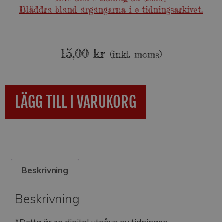
Bläddra bland årgångarna i e-tidningsarkivet.
15,00
kr
(inkl. moms)
A
LÄGG TILL I VARUKORG
l
t
e
r
n
a
Beskrivning
t
i
v
Beskrivning
e
:
*Detta är en digital utgåva av tidningen