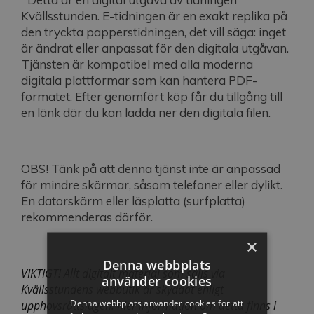
Kvällsstunden. E-tidningen är en exakt replika på
den tryckta papperstidningen, det vill säga: inget
är ändrat eller anpassat för den digitala utgåvan.
Tjänsten är kompatibel med alla moderna
digitala plattformar som kan hantera PDF-
formatet. Efter genomfört köp får du tillgång till
en länk där du kan ladda ner den digitala filen.
OBS! Tänk på att denna tjänst inte är anpassad
för mindre skärmar, såsom telefoner eller dylikt.
En datorskärm eller läsplatta (surfplatta)
rekommenderas därför.
×
Denna webbplats
VIKTIGT! Allt digitalt material som säljs via
använder cookies
Kvällsstundens webbutik är skyddat enligt
Denna webbplats använder cookies för att
upphovsrättslagen. Mer information om detta finns i