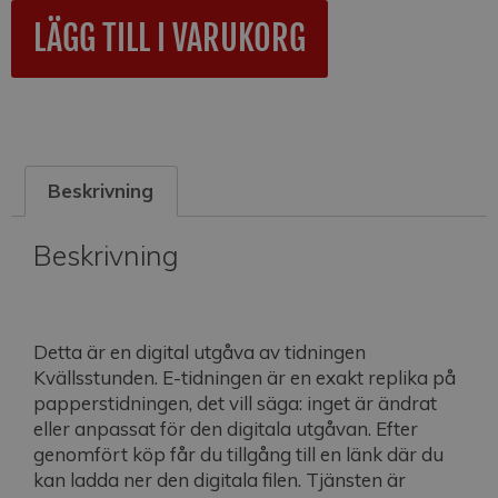
A
LÄGG TILL I VARUKORG
l
t
e
r
n
a
Beskrivning
t
i
v
Beskrivning
e
:
Detta är en digital utgåva av tidningen
Kvällsstunden. E-tidningen är en exakt replika på
papperstidningen, det vill säga: inget är ändrat
eller anpassat för den digitala utgåvan. Efter
genomfört köp får du tillgång till en länk där du
kan ladda ner den digitala filen. Tjänsten är