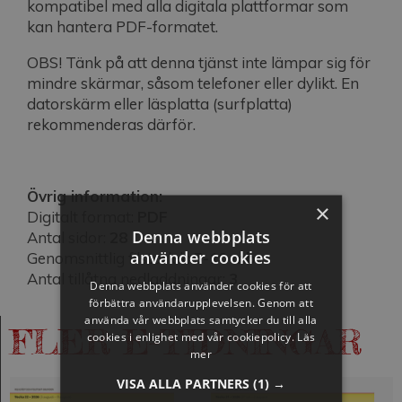
kompatibel med alla digitala plattformar som
kan hantera PDF-formatet.
OBS! Tänk på att denna tjänst inte lämpar sig för
mindre skärmar, såsom telefoner eller dylikt. En
datorskärm eller läsplatta (surfplatta)
rekommenderas därför.
Övrig information:
×
Digitalt format:
PDF
Denna webbplats
Antal sidor:
28
använder cookies
Genomsnittlig filstorlek:
5-10 mb
Antal tillåtna nedladdningar:
3
Denna webbplats använder cookies för att
förbättra användarupplevelsen. Genom att
använda vår webbplats samtycker du till alla
FLER E-TIDNINGAR
cookies i enlighet med vår cookiepolicy.
Läs
mer
VISA ALLA PARTNERS
(1) →