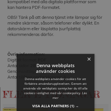
kompatibel med alla digitala plattformar som
kan hantera PDF-formatet.
OBS! Tänk på att denna tjänst inte lämpar sig för
mindre skärmar, såsom telefoner eller dylikt. En
datorskärm eller läsplatta (surfplatta)
rekommenderas därför.
Övrig information:
×
Digitalt format:
PDF
Denna webbplats
Antal sidor:
28
använder cookies
Genomsnittlig filstorlek:
5-10 mb
Antal tillåtna nedladdningar:
3
Denna webbplats använder cookies för att
förbättra användarupplevelsen. Genom att
använda vår webbplats samtycker du till alla
FLER E-TIDNINGAR
cookies i enlighet med vår cookiepolicy.
Läs
mer
VISA ALLA PARTNERS
(1) →