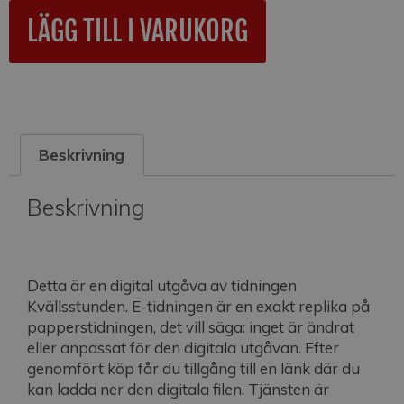
A
LÄGG TILL I VARUKORG
l
t
e
r
n
a
Beskrivning
t
i
v
Beskrivning
e
:
Detta är en digital utgåva av tidningen
Kvällsstunden. E-tidningen är en exakt replika på
papperstidningen, det vill säga: inget är ändrat
eller anpassat för den digitala utgåvan. Efter
genomfört köp får du tillgång till en länk där du
kan ladda ner den digitala filen. Tjänsten är