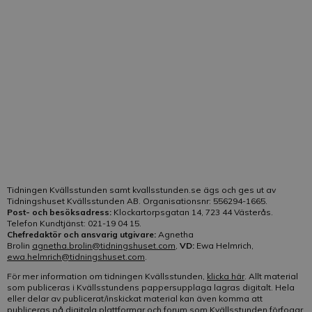
frågorna till kundtjänst besvaras
här
. Frågor som rör
tidningens innehåll besvaras av redaktionen.
Telefon:
021-19 04 15
E-post:
Klicka här
Vår kundtjänst är bemannad på telefon:
Helgfri måndag-fredag kl. 10-13
Tidningen Kvällsstunden samt kvallsstunden.se ägs och ges ut av
Tidningshuset Kvällsstunden AB. Organisationsnr: 556294-1665.
Post- och besöksadress:
Klockartorpsgatan 14, 723 44 Västerås.
Telefon Kundtjänst: 021-19 04 15.
Chefredaktör och ansvarig utgivare:
Agnetha
Brolin
agnetha.brolin@tidningshuset.com
,
VD:
Ewa Helmrich,
ewa.helmrich@tidningshuset.com
.
För mer information om tidningen Kvällsstunden,
klicka här
. Allt material
som publiceras i Kvällsstundens pappersupplaga lagras digitalt. Hela
eller delar av publicerat/inskickat material kan även komma att
publiceras på digitala plattformar och forum som Kvällsstunden förfogar