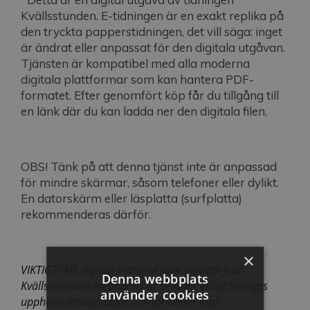
Kvällsstunden. E-tidningen är en exakt replika på
den tryckta papperstidningen, det vill säga: inget
är ändrat eller anpassat för den digitala utgåvan.
Tjänsten är kompatibel med alla moderna
digitala plattformar som kan hantera PDF-
formatet. Efter genomfört köp får du tillgång till
en länk där du kan ladda ner den digitala filen.
OBS! Tänk på att denna tjänst inte är anpassad
för mindre skärmar, såsom telefoner eller dylikt.
En datorskärm eller läsplatta (surfplatta)
rekommenderas därför.
×
VIKTIGT! Allt digitalt material som hämtas från
Denna webbplats
Kvällsstundens webbplats är skyddat enligt Sveriges
använder cookies
upphovsrättsliga lagar och får under inga