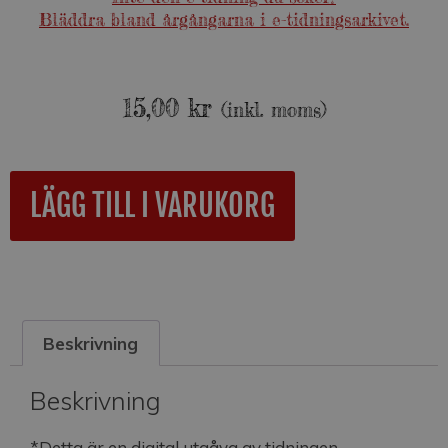
Bläddra bland årgångarna i e-tidningsarkivet.
15,00
kr
(inkl. moms)
A
LÄGG TILL I VARUKORG
l
t
e
r
n
a
Beskrivning
t
i
v
Beskrivning
e
:
*Detta är en digital utgåva av tidningen