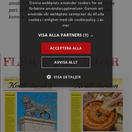
omständigheter kopieras och/eller spridas till tredje
Denna webbplats använder cookies för att
förbättra användarupplevelsen. Genom att
part. Alla typer av överträdelser i detta hänseende
använda vår webbplats samtycker du till alla
kommer att beivras och följas upp.
cookies i enlighet med vår cookiepolicy.
Läs
mer
VISA ALLA PARTNERS
(1) →
ACCEPTERA ALLA
FLER E-TIDNINGAR
AVVISA ALLT
VISA DETALJER