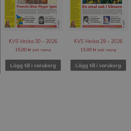
KVS Vecka 30 – 2026
KVS Vecka 29 – 2026
15,00
kr
15,00
kr
(inkl. moms)
(inkl. moms)
Lägg till i varukorg
Lägg till i varukorg
Kvällsstunden
Kvällsstunden är en svensk veckotidning som
grundades 1938. Den är privatägd, är politiskt och
religiöst obunden och har ingen anknytning till någon