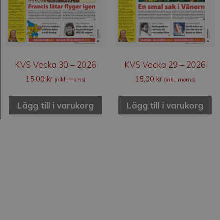
KVS Vecka 30 – 2026
KVS Vecka 29 – 2026
15,00
kr
15,00
kr
(inkl. moms)
(inkl. moms)
Lägg till i varukorg
Lägg till i varukorg
Kvällsstunden
Kvällsstunden är en svensk veckotidning som
grundades 1938. Den är privatägd, är politiskt och
religiöst obunden och har ingen anknytning till någon