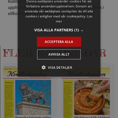
Kvällsstundens webbutik är skyddat enligt
Denna webbplats använder cookies för att
förbättra användarupplevelsen. Genom att
upphovsrättslagen. Mer information om detta finns i
använda vår webbplats samtycker du till alla
villkoren som du läser och godkänner i Kassan.
cookies i enlighet med vår cookiepolicy.
Läs
mer
VISA ALLA PARTNERS
(1) →
ACCEPTERA ALLA
FLER E-TIDNINGAR
AVVISA ALLT
VISA DETALJER