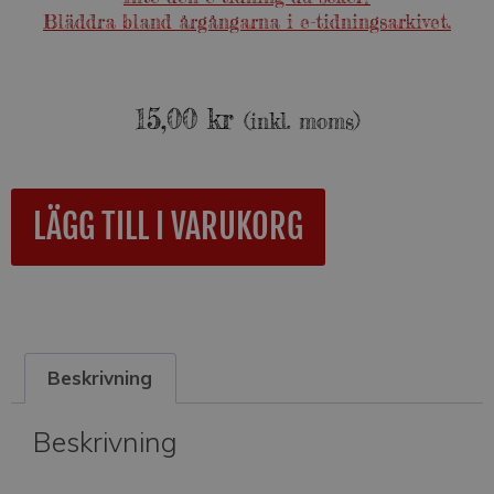
Bläddra bland årgångarna i e-tidningsarkivet.
15,00
kr
(inkl. moms)
A
LÄGG TILL I VARUKORG
l
t
e
r
n
a
Beskrivning
t
i
v
Beskrivning
e
: