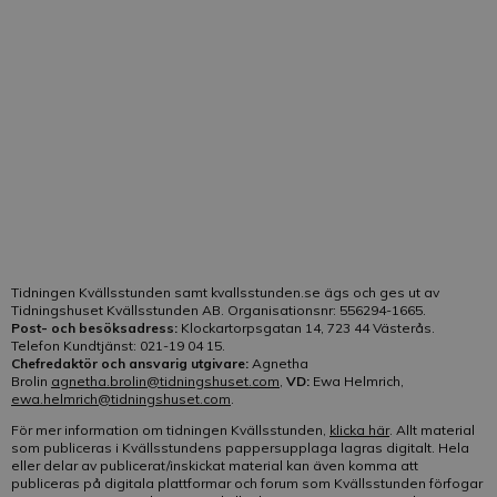
tidningens innehåll besvaras av redaktionen.
Telefon:
021-19 04 15
E-post:
Klicka här
Vår kundtjänst är bemannad på telefon:
Helgfri måndag-fredag kl. 10-13
Tidningen Kvällsstunden samt kvallsstunden.se ägs och ges ut av
Tidningshuset Kvällsstunden AB. Organisationsnr: 556294-1665.
Post- och besöksadress:
Klockartorpsgatan 14, 723 44 Västerås.
Telefon Kundtjänst: 021-19 04 15.
Chefredaktör och ansvarig utgivare:
Agnetha
Brolin
agnetha.brolin@tidningshuset.com
,
VD:
Ewa Helmrich,
ewa.helmrich@tidningshuset.com
.
För mer information om tidningen Kvällsstunden,
klicka här
. Allt material
som publiceras i Kvällsstundens pappersupplaga lagras digitalt. Hela
eller delar av publicerat/inskickat material kan även komma att
publiceras på digitala plattformar och forum som Kvällsstunden förfogar