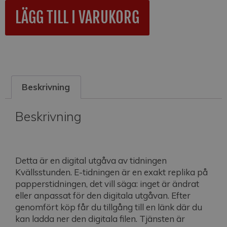
A
LÄGG TILL I VARUKORG
l
t
e
r
n
a
Beskrivning
t
i
v
Beskrivning
e
:
Detta är en digital utgåva av tidningen
Kvällsstunden. E-tidningen är en exakt replika på
papperstidningen, det vill säga: inget är ändrat
eller anpassat för den digitala utgåvan. Efter
genomfört köp får du tillgång till en länk där du
kan ladda ner den digitala filen. Tjänsten är