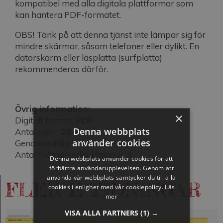
kompatibel med alla digitala plattformar som
kan hantera PDF-formatet.
OBS! Tänk på att denna tjänst inte lämpar sig för
mindre skärmar, såsom telefoner eller dylikt. En
datorskärm eller läsplatta (surfplatta)
rekommenderas därför.
Övrig information:
×
Digitalt format:
PDF
Denna webbplats
Antal sidor:
28
använder cookies
Genomsnittlig filstorlek:
5-10 mb
Antal tillåtna nedladdningar:
3
Denna webbplats använder cookies för att
förbättra användarupplevelsen. Genom att
använda vår webbplats samtycker du till alla
FLER E-TIDNINGAR
cookies i enlighet med vår cookiepolicy.
Läs
mer
VISA ALLA PARTNERS
(1) →