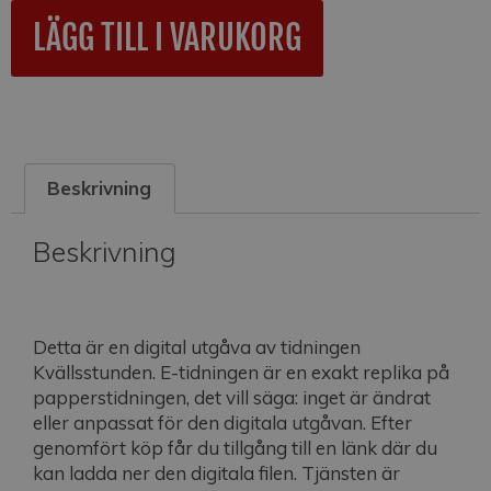
A
LÄGG TILL I VARUKORG
l
t
e
r
n
a
Beskrivning
t
i
v
Beskrivning
e
:
Detta är en digital utgåva av tidningen
Kvällsstunden. E-tidningen är en exakt replika på
papperstidningen, det vill säga: inget är ändrat
eller anpassat för den digitala utgåvan. Efter
genomfört köp får du tillgång till en länk där du
kan ladda ner den digitala filen. Tjänsten är