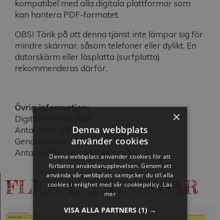
kompatibel med alla digitala plattformar som
kan hantera PDF-formatet.
OBS! Tänk på att denna tjänst inte lämpar sig för
mindre skärmar, såsom telefoner eller dylikt. En
datorskärm eller läsplatta (surfplatta)
rekommenderas därför.
Övrig information:
×
Digitalt format:
PDF
Denna webbplats
Antal sidor:
28
använder cookies
Genomsnittlig filstorlek:
5-10 mb
Antal tillåtna nedladdningar:
3
Denna webbplats använder cookies för att
förbättra användarupplevelsen. Genom att
använda vår webbplats samtycker du till alla
FLER E-TIDNINGAR
cookies i enlighet med vår cookiepolicy.
Läs
mer
VISA ALLA PARTNERS
(1) →