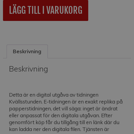
A
LÄGG TILL I VARUKORG
l
t
e
r
n
a
Beskrivning
t
i
v
Beskrivning
e
:
Detta är en digital utgåva av tidningen
Kvällsstunden. E-tidningen är en exakt replika på
papperstidningen, det vill säga: inget är ändrat
eller anpassat för den digitala utgåvan. Efter
genomfört köp får du tillgång till en länk där du
kan ladda ner den digitala filen. Tjänsten är