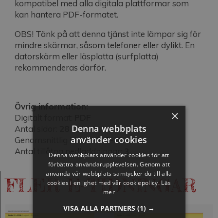
kompatibel med alla digitala plattformar som
kan hantera PDF-formatet.
OBS! Tänk på att denna tjänst inte lämpar sig för
mindre skärmar, såsom telefoner eller dylikt. En
datorskärm eller läsplatta (surfplatta)
rekommenderas därför.
Övrig information:
×
Digitalt format:
PDF
Denna webbplats
Antal sidor:
28
använder cookies
Genomsnittlig filstorlek:
5-10 mb
Antal tillåtna nedladdningar:
3
Denna webbplats använder cookies för att
förbättra användarupplevelsen. Genom att
använda vår webbplats samtycker du till alla
FLER E-TIDNINGAR
cookies i enlighet med vår cookiepolicy.
Läs
mer
VISA ALLA PARTNERS
(1) →