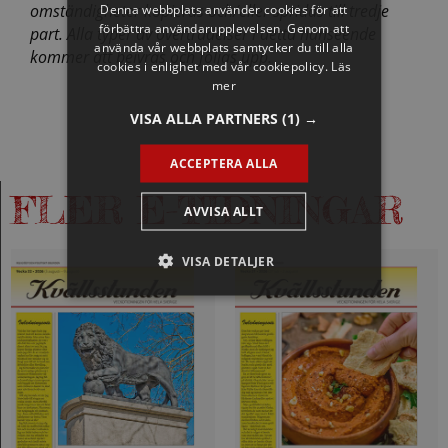
omständigheter kopieras och/eller spridas till tredje
Denna webbplats använder cookies för att
förbättra användarupplevelsen. Genom att
part. Alla typer av överträdelser i detta hänseende
använda vår webbplats samtycker du till alla
kommer att beivras och följas upp.
cookies i enlighet med vår cookiepolicy.
Läs
mer
VISA ALLA PARTNERS
(1) →
ACCEPTERA ALLA
FLER E-TIDNINGAR
AVVISA ALLT
VISA DETALJER