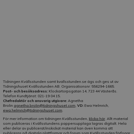
frågorna till kundtjänst besvaras
här
. Frågor som rör
tidningens innehåll besvaras av redaktionen.
Telefon:
021-19 04 15
E-post:
Klicka här
Vår kundtjänst är bemannad på telefon:
Helgfri måndag-fredag kl. 10-13
Tidningen Kvällsstunden samt kvallsstunden.se ägs och ges ut av
Tidningshuset Kvällsstunden AB. Organisationsnr: 556294-1665.
Post- och besöksadress:
Klockartorpsgatan 14, 723 44 Västerås.
Telefon Kundtjänst: 021-19 04 15.
Chefredaktör och ansvarig utgivare:
Agnetha
Brolin
agnetha.brolin@tidningshuset.com
,
VD:
Ewa Helmrich,
ewa.helmrich@tidningshuset.com
.
För mer information om tidningen Kvällsstunden,
klicka här
. Allt material
som publiceras i Kvällsstundens pappersupplaga lagras digitalt. Hela
eller delar av publicerat/inskickat material kan även komma att
publiceras på digitala plattformar och forum som Kvällsstunden förfogar