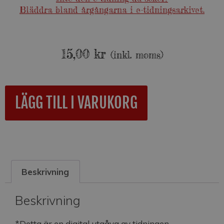
Bläddra bland årgångarna i e-tidningsarkivet.
15,00
kr
(inkl. moms)
A
LÄGG TILL I VARUKORG
l
t
e
r
n
a
Beskrivning
t
i
v
Beskrivning
e
:
*Detta är en digital utgåva av tidningen