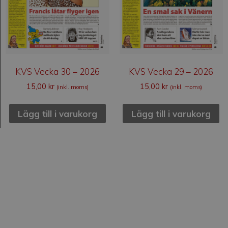
KVS Vecka 30 – 2026
KVS Vecka 29 – 2026
15,00
kr
15,00
kr
(inkl. moms)
(inkl. moms)
Lägg till i varukorg
Lägg till i varukorg
Kvällsstunden
Kvällsstunden är en svensk veckotidning som
grundades 1938. Den är privatägd, är politiskt och
religiöst obunden och har ingen anknytning till någon