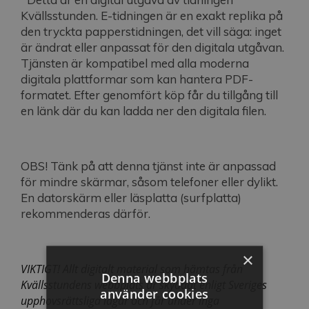
Kvällsstunden. E-tidningen är en exakt replika på
den tryckta papperstidningen, det vill säga: inget
är ändrat eller anpassat för den digitala utgåvan.
Tjänsten är kompatibel med alla moderna
digitala plattformar som kan hantera PDF-
formatet. Efter genomfört köp får du tillgång till
en länk där du kan ladda ner den digitala filen.
OBS! Tänk på att denna tjänst inte är anpassad
för mindre skärmar, såsom telefoner eller dylikt.
En datorskärm eller läsplatta (surfplatta)
rekommenderas därför.
×
VIKTIGT! Allt digitalt material som hämtas från
Denna webbplats
Kvällsstundens webbplats är skyddat enligt Sveriges
använder cookies
upphovsrättsliga lagar och får under inga