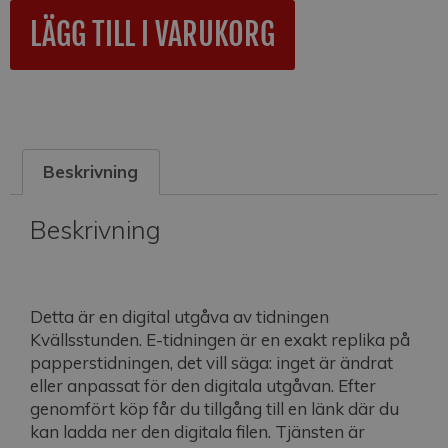
A
LÄGG TILL I VARUKORG
l
t
e
r
n
a
Beskrivning
t
i
v
Beskrivning
e
:
Detta är en digital utgåva av tidningen
Kvällsstunden. E-tidningen är en exakt replika på
papperstidningen, det vill säga: inget är ändrat
eller anpassat för den digitala utgåvan. Efter
genomfört köp får du tillgång till en länk där du
kan ladda ner den digitala filen. Tjänsten är