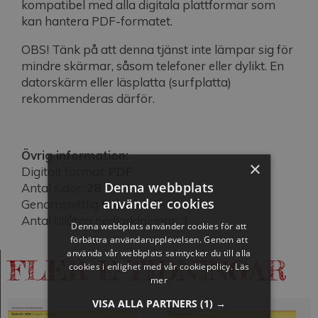
kompatibel med alla digitala plattformar som
kan hantera PDF-formatet.
OBS! Tänk på att denna tjänst inte lämpar sig för
mindre skärmar, såsom telefoner eller dylikt. En
datorskärm eller läsplatta (surfplatta)
rekommenderas därför.
Övrig information:
×
Digitalt format:
PDF
Denna webbplats
Antal sidor:
28
använder cookies
Genomsnittlig filstorlek:
5-10 mb
Antal tillåtna nedladdningar:
3
Denna webbplats använder cookies för att
förbättra användarupplevelsen. Genom att
använda vår webbplats samtycker du till alla
FLER E-TIDNINGAR
cookies i enlighet med vår cookiepolicy.
Läs
mer
VISA ALLA PARTNERS
(1) →