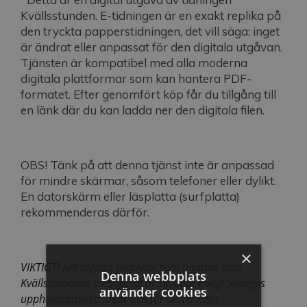
Kvällsstunden. E-tidningen är en exakt replika på
den tryckta papperstidningen, det vill säga: inget
är ändrat eller anpassat för den digitala utgåvan.
Tjänsten är kompatibel med alla moderna
digitala plattformar som kan hantera PDF-
formatet. Efter genomfört köp får du tillgång till
en länk där du kan ladda ner den digitala filen.
OBS! Tänk på att denna tjänst inte är anpassad
för mindre skärmar, såsom telefoner eller dylikt.
En datorskärm eller läsplatta (surfplatta)
rekommenderas därför.
×
VIKTIGT! Allt digitalt material som hämtas från
Denna webbplats
Kvällsstundens webbplats är skyddat enligt Sveriges
använder cookies
upphovsrättsliga lagar och får under inga