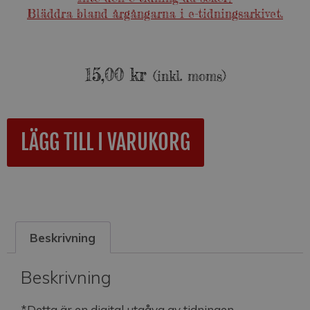
Bläddra bland årgångarna i e-tidningsarkivet.
15,00
kr
(inkl. moms)
A
LÄGG TILL I VARUKORG
l
t
e
r
n
a
Beskrivning
t
i
v
Beskrivning
e
:
*Detta är en digital utgåva av tidningen