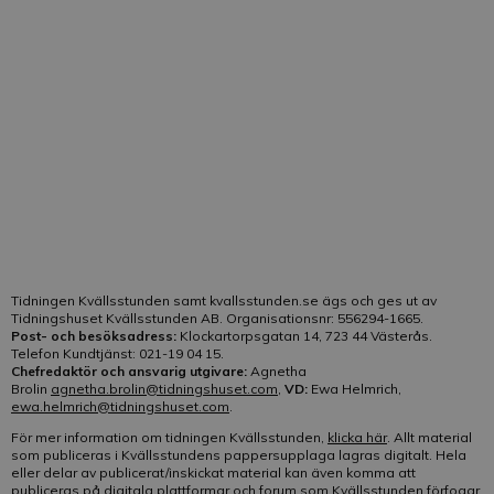
frågorna till kundtjänst besvaras
här
. Frågor som rör
tidningens innehåll besvaras av redaktionen.
Telefon:
021-19 04 15
E-post:
Klicka här
Vår kundtjänst är bemannad på telefon:
Helgfri måndag-fredag kl. 10-13
Tidningen Kvällsstunden samt kvallsstunden.se ägs och ges ut av
Tidningshuset Kvällsstunden AB. Organisationsnr: 556294-1665.
Post- och besöksadress:
Klockartorpsgatan 14, 723 44 Västerås.
Telefon Kundtjänst: 021-19 04 15.
Chefredaktör och ansvarig utgivare:
Agnetha
Brolin
agnetha.brolin@tidningshuset.com
,
VD:
Ewa Helmrich,
ewa.helmrich@tidningshuset.com
.
För mer information om tidningen Kvällsstunden,
klicka här
. Allt material
som publiceras i Kvällsstundens pappersupplaga lagras digitalt. Hela
eller delar av publicerat/inskickat material kan även komma att
publiceras på digitala plattformar och forum som Kvällsstunden förfogar