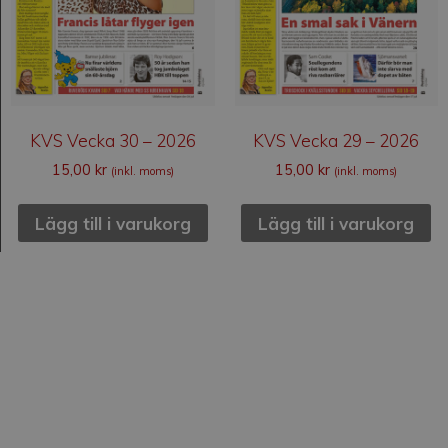
KVS Vecka 30 – 2026
KVS Vecka 29 – 2026
15,00
kr
15,00
kr
(inkl. moms)
(inkl. moms)
Lägg till i varukorg
Lägg till i varukorg
Kvällsstunden
Kvällsstunden är en svensk veckotidning som
grundades 1938. Den är privatägd, är politiskt och
religiöst obunden och har ingen anknytning till någon