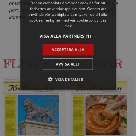
omständigheter kopieras och/eller spridas till tredje
Denna webbplats använder cookies för att
förbättra användarupplevelsen. Genom att
part. Alla typer av överträdelser i detta hänseende
använda vår webbplats samtycker du till alla
kommer att beivras och följas upp.
cookies i enlighet med vår cookiepolicy.
Läs
mer
VISA ALLA PARTNERS
(1) →
ACCEPTERA ALLA
FLER E-TIDNINGAR
AVVISA ALLT
VISA DETALJER