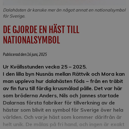
Dalahästen är kanske mer än något annat en nationalsymbol
för Sverige.
DE GJORDE EN HÄST TILL
NATIONALSYMBOL
Publicerad den 16 juni, 2025
Ur Kvällsstunden vecka 25 – 2025.
I den lilla byn Nusnäs mellan Rättvik och Mora kan
man uppleva hur dalahästen föds – från en träbit
av fin furu till färdig krusmålad pålle. Det var här
som bröderna Anders, Nils och Jannes startade
Dalarnas första fabriker för tillverkning av de
hästar som blivit en symbol för Sverige över hela
världen. Och varje häst som kommer därifrån är
helt unik. De målas på fri hand, och ingen är exakt