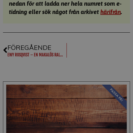
nedan för att ladda ner hela numret som e-
tidning eller sök något från arkivet
härifrån
.
FÖREGÅENDE
EWY ROSQVIST – EN MAKALÖS RALLYSAGA
PASSA PÅ!