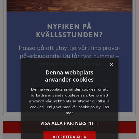
NYFIKEN PÅ
KVÄLLSSTUNDEN?
Passa på att utnyttja vårt fina prova-
på-erbjudande! Du får fyra nummer –
×
för bara 95 SEK! (Avser
Denna webbplats
papperstidningen)
använder cookies
Denna webbplats använder cookies för att
Ja, jag vill prova!
förbättra användarupplevelsen. Genom att
använda vår webbplats samtycker du till alla
cookies i enlighet med vår cookiepolicy.
Läs
mer
VISA ALLA PARTNERS
(1) →
VECKANS TIDNING
ACCEPTERA ALLA