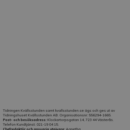
adressändring och dylikt besvaras i första hand av
kundtjänst. Vid kontakt med Kvällsstundens
kundtjänst, ange om möjligt kundnummer för
snabbare hantering av ditt ärende. De vanligaste
frågorna till kundtjänst besvaras
här
. Frågor som rör
tidningens innehåll besvaras av redaktionen.
Telefon:
021-19 04 15
E-post:
Klicka här
Vår kundtjänst är bemannad på telefon:
Helgfri måndag-fredag kl. 10-13
Tidningen Kvällsstunden samt kvallsstunden.se ägs och ges ut av
Tidningshuset Kvällsstunden AB. Organisationsnr: 556294-1665.
Post- och besöksadress:
Klockartorpsgatan 14, 723 44 Västerås.
Telefon Kundtjänst: 021-19 04 15.
Chefredaktör och ansvarig utgivare:
Agnetha