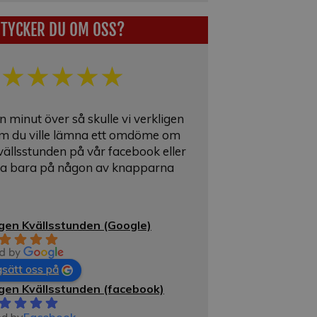
TYCKER DU OM OSS?
★
★
★
★
★
 minut över så skulle vi verkligen
m du ville lämna ett omdöme om
ällsstunden på vår facebook eller
cka bara på någon av knapparna
gen Kvällsstunden (Google)
sätt oss på
gen Kvällsstunden (facebook)