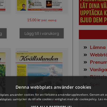
15,00
kr
(inkl. moms)
rg
Lägg till i varukorg
Lämna 
Webbtä
Prenum
Vanliga
Rättels
Spel
Denna webbplats använder cookies
plats använder cookies för att förbättra användarupplevelsen. Genom att 
ebbplats samtycker du till alla cookies i enlighet med vår cookiepolicy.
Läs m