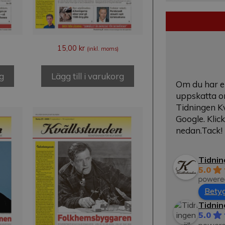
15,00
kr
(inkl. moms)
rg
Lägg till i varukorg
Om du har en
uppskatta o
Tidningen Kv
Google. Kli
nedan.Tack!
Tidnin
5.0
Betyg
Tidnin
5.0