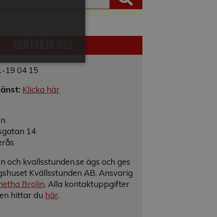
KONTAKTA OSS
1-19 04 15
jänst:
Klicka här
en
sgatan 14
erås
n och kvallsstunden.se ägs och ges
gshuset Kvällsstunden AB. Ansvarig
etha Brolin
. Alla kontaktuppgifter
nen hittar du
här
.