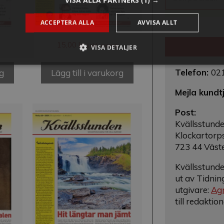
VISA ALLA PARTNERS
(1) →
ACCEPTERA ALLA
AVVISA ALLT
15,00
kr
(inkl. moms)
VISA DETALJER
Telefon:
02
rg
Lägg till i varukorg
Mejla kundt
Post:
Kvällsstund
Klockartorp
723 44 Väst
Kvällsstunde
ut av Tidnin
utgivare:
Agn
till redaktio