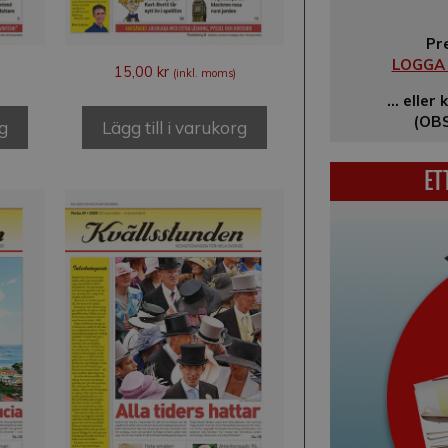
Pr
LOGGA I
15,00
kr
(inkl. moms)
… eller 
(OBS
rg
Lägg till i varukorg
ET