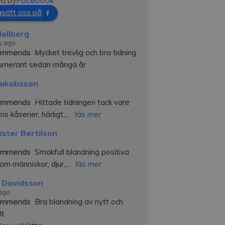
d by
Facebook
sätt oss på
ellberg
s ago
ommends
Mycket trevlig och bra tidning 
numerant sedan många år
Jakobsson
ommends
Hittade tidningen tack vare 
ns kåserier, härligt,
... 
läs mer
ister Bertilson
ommends
Smakfull blandning positiva 
 om människor, djur,
... 
läs mer
 Davidsson
 ago
ommends
Bra blandning av nytt och 
lt