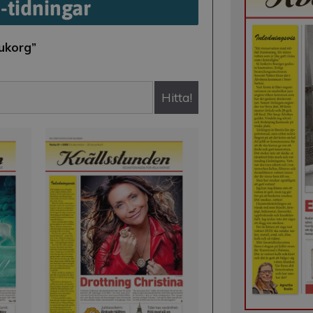
E-tidningar
rukorg”
Hitta!