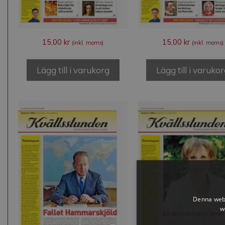
15,00
kr
15,00
kr
(inkl. moms)
(inkl. moms)
Lägg till i varukorg
Lägg till i varuko
Denna webb
w