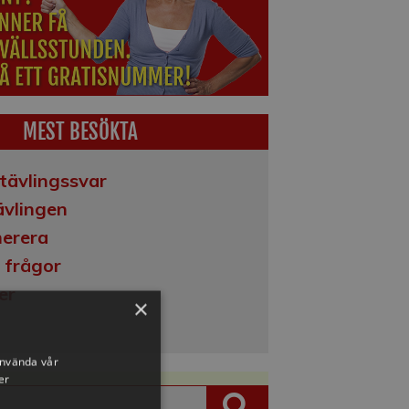
MEST BESÖKTA
tävlingssvar
vlingen
erera
 frågor
er
×
använda vår
er