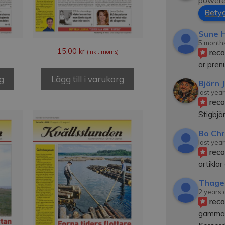
powere
Betyg
Sune H
5 month
15,00
kr
rec
(inkl. moms)
är pre
rg
Lägg till i varukorg
Björn 
last year
rec
Stigbjör
Bo Chr
last year
rec
artiklar
Thage
2 years
rec
gamma