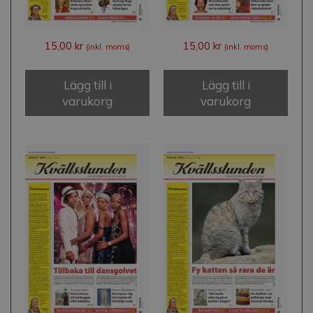
15,00
kr
15,00
kr
(inkl. moms)
(inkl. moms)
Lägg till i
Lägg till i
varukorg
varukorg