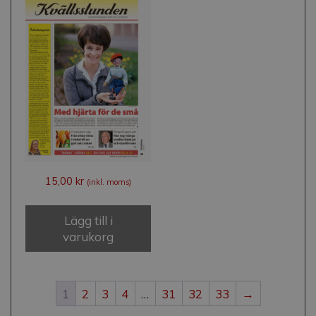
15,00
kr
(inkl. moms)
Lägg till i
varukorg
1
2
3
4
…
31
32
33
→