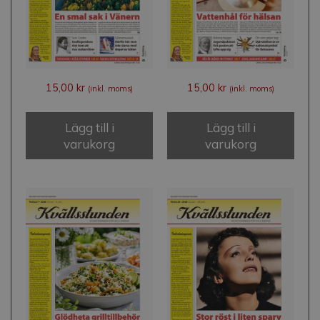
15,00
kr
15,00
kr
(inkl. moms)
(inkl. moms)
Lägg till i
Lägg till i
varukorg
varukorg