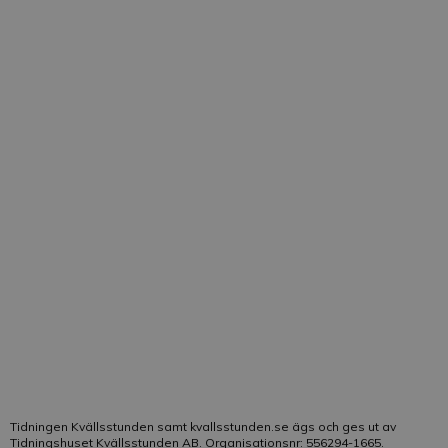
Frågor som rör prenumeration, utebliven tidning,
adressändring och dylikt besvaras i första hand av
kundtjänst. Vid kontakt med Kvällsstundens
kundtjänst, ange om möjligt kundnummer för
snabbare hantering av ditt ärende. De vanligaste
frågorna till kundtjänst besvaras
här
. Frågor som rör
tidningens innehåll besvaras av redaktionen.
Telefon:
021-19 04 15
E-post:
Klicka här
Vår kundtjänst är bemannad på telefon:
Helgfri måndag-fredag kl. 10-13
Tidningen Kvällsstunden samt kvallsstunden.se ägs och ges ut av
Tidningshuset Kvällsstunden AB. Organisationsnr: 556294-1665.