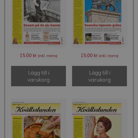
15,00
kr
15,00
kr
(inkl. moms)
(inkl. moms)
Lägg till i
Lägg till i
varukorg
varukorg