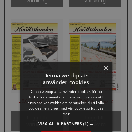
varukorg
varukorg
×
Denna webbplats
använder cookies
Denna webbplats använder cookies för att
förbättra användarupplevelsen. Genom att
15,00
kr
15,00
kr
(inkl. moms)
(inkl. moms)
använda vår webbplats samtycker du till alla
cookies i enlighet med vår cookiepolicy.
Läs
mer
Lägg till i
Lägg till i
VISA ALLA PARTNERS
(1) →
varukorg
varukorg