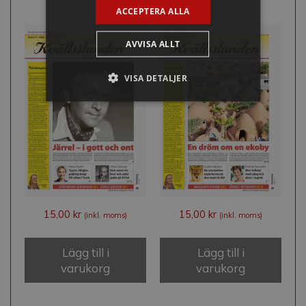
ACCEPTERA ALLA
AVVISA ALLT
VISA DETALJER
15,00
kr
15,00
kr
(inkl. moms)
(inkl. moms)
Lägg till i
Lägg till i
varukorg
varukorg