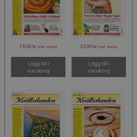
15,00
kr
15,00
kr
(inkl. moms)
(inkl. moms)
Lägg till i
Lägg till i
varukorg
varukorg