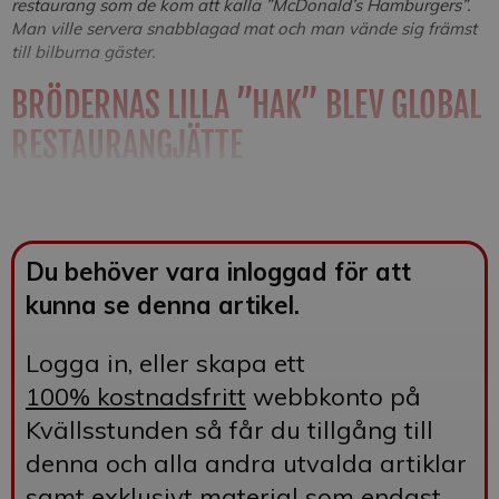
restaurang som de kom att kalla ”McDonald’s Hamburgers”.
Man ville servera snabblagad mat och man vände sig främst
till bilburna gäster.
BRÖDERNAS LILLA ”HAK” BLEV GLOBAL
RESTAURANGJÄTTE
Du behöver vara inloggad för att
kunna se denna artikel.
Logga in, eller skapa ett
100%
kostnadsfritt
webbkonto på
Kvällsstunden så får du tillgång till
denna och alla andra utvalda artiklar
samt exklusivt material som endast