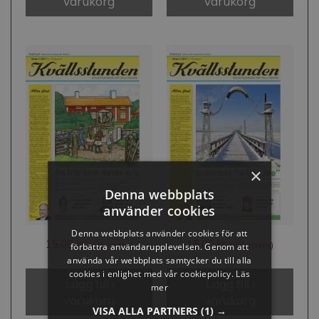
varukorg
varukorg
×
Denna webbplats
använder cookies
Denna webbplats använder cookies för att
15,00
kr
15,00
kr
(inkl. moms)
(inkl. moms)
förbättra användarupplevelsen. Genom att
använda vår webbplats samtycker du till alla
cookies i enlighet med vår cookiepolicy.
Läs
Lägg till i
Lägg till i
mer
varukorg
varukorg
VISA ALLA PARTNERS
(1) →