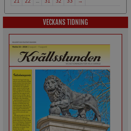
21
22
…
31
32
33
→
VECKANS TIDNING