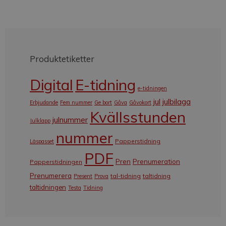
Produktetiketter
Digital
E-tidning
e-tidningen
jul
julbilaga
Erbjudande
Fem nummer
Ge bort
Gåva
Gåvokort
Kvällsstunden
julnummer
Julklapp
nummer
Papperstidning
Läspasset
PDF
Pren
Prenumeration
Papperstidningen
Prenumerera
tal-tidning
taltidning
Present
Prova
taltidningen
Testa
Tidning