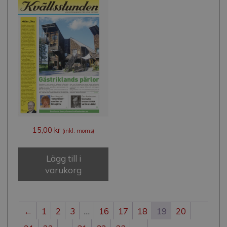
15,00
kr
(inkl. moms)
Lägg till i
varukorg
←
1
2
3
…
16
17
18
19
20